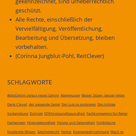
gekennzeichnet, sind urheberrechtlich
geschützt.
Alle Rechte, einschließlich der
Vervielfältigung, Veröffentlichung,
Bearbeitung und Übersetzung, bleiben
vorbehalten.
(Corinna Jungblut-Pohl, ReitClever)
SCHLAGWORTE
AltesGehirn versus neues Gehirn
Atemmuster
Besser Sitzen- besser reiten
Denk Clever!
der passende Sattel
Die Lust zu probieren
Die richtige
Vorbereitung
Doitride
EQFitnessundGesundheit
Fachkompetenz für Reiter
Fachwissen
fitnessgesundheit
Fitness und Gesundheit
Fortbildung
fundiertes Wissen
Gleichgewicht
Herbst
Koerperwahrnehmung
Mach es