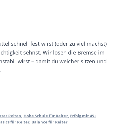
tel schnell fest wirst (oder zu viel machst)
chtigkeit sehnst. Wir lösen die Bremse im
stabil wirst – damit du weicher sitzen und
.
renkorb
sser Reiten
,
Hohe Schule für Reiter
,
Erfolg mit 45+
asics für Reiter
,
Balance für Reiter