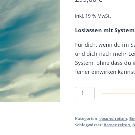
inkl. 19 % MwSt.
Loslassen mit System
Für dich, wenn du im Sat
und dich nach mehr Lei
System, ohne dass du in
feiner einwirken kannst
Loslassen
In den Wa
mit
System
Menge
Kategorien:
gesund reiten
,
Be
Schlagwörter:
Besser reiten
,
B