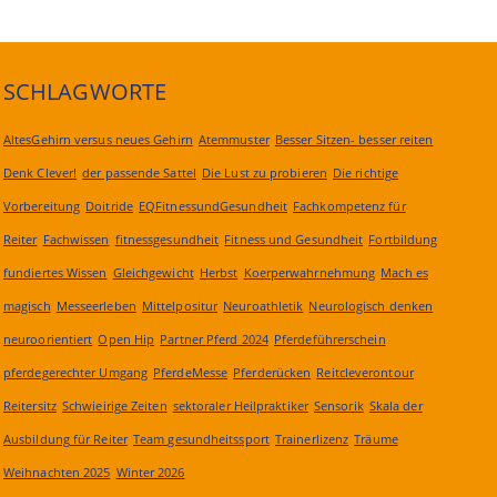
SCHLAGWORTE
AltesGehirn versus neues Gehirn
Atemmuster
Besser Sitzen- besser reiten
Denk Clever!
der passende Sattel
Die Lust zu probieren
Die richtige
Vorbereitung
Doitride
EQFitnessundGesundheit
Fachkompetenz für
Reiter
Fachwissen
fitnessgesundheit
Fitness und Gesundheit
Fortbildung
fundiertes Wissen
Gleichgewicht
Herbst
Koerperwahrnehmung
Mach es
magisch
Messeerleben
Mittelpositur
Neuroathletik
Neurologisch denken
neuroorientiert
Open Hip
Partner Pferd 2024
Pferdeführerschein
pferdegerechter Umgang
PferdeMesse
Pferderücken
Reitcleverontour
Reitersitz
Schwieirige Zeiten
sektoraler Heilpraktiker
Sensorik
Skala der
Ausbildung für Reiter
Team gesundheitssport
Trainerlizenz
Träume
Weihnachten 2025
Winter 2026