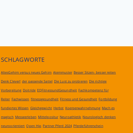
SCHLAGWORTE
AltesGehirn versus neues Gehirn
Atemmuster
Besser Sitzen- besser reiten
Denk Clever!
der passende Sattel
Die Lust zu probieren
Die richtige
Vorbereitung
Doitride
EQFitnessundGesundheit
Fachkompetenz für
Reiter
Fachwissen
fitnessgesundheit
Fitness und Gesundheit
Fortbildung
fundiertes Wissen
Gleichgewicht
Herbst
Koerperwahrnehmung
Mach es
magisch
Messeerleben
Mittelpositur
Neuroathletik
Neurologisch denken
neuroorientiert
Open Hip
Partner Pferd 2024
Pferdeführerschein