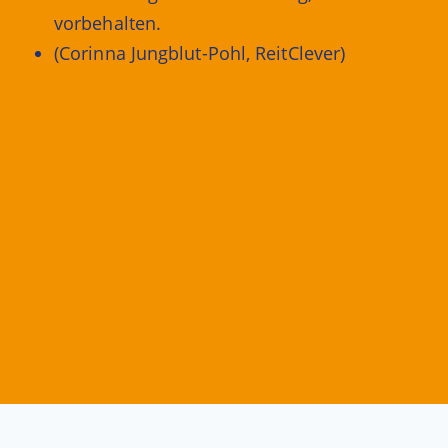
vorbehalten.
(Corinna Jungblut-Pohl, ReitClever)
Alle Preise inkl. der gesetzlichen MwSt.