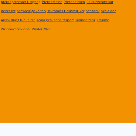
pferdegerechter Umgang
PferdeMesse
Pferderücken
Reitcleverontour
Reitersitz
Schwieirige Zeiten
sektoraler Heilpraktiker
Sensorik
Skala der
Ausbildung für Reiter
Team gesundheitssport
Trainerlizenz
Träume
Weihnachten 2025
Winter 2026