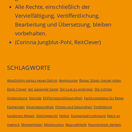
Alle Rechte, einschließlich der
Vervielfältigung, Veröffentlichung,
Bearbeitung und Übersetzung, bleiben
vorbehalten.
(Corinna Jungblut-Pohl, ReitClever)
SCHLAGWORTE
AltesGehirn versus neues Gehirn
Atemmuster
Besser Sitzen- besser reiten
Denk Clever!
der passende Sattel
Die Lust zu probieren
Die richtige
Vorbereitung
Doitride
EQFitnessundGesundheit
Fachkompetenz für Reiter
Fachwissen
fitnessgesundheit
Fitness und Gesundheit
Fortbildung
fundiertes Wissen
Gleichgewicht
Herbst
Koerperwahrnehmung
Mach es
magisch
Messeerleben
Mittelpositur
Neuroathletik
Neurologisch denken