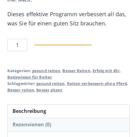
Dieses effektive Programm verbessert all das,
was Sie für einen guten Sitz brauchen.
5
In den Warenkorb
Übungen
für
einen
Kategorien:
gesund reiten
,
Besser Reiten
,
Erfolg mit 45+
,
Basiswissen für Reiter
besseren
Schlagwörter:
gesund reiten
,
Reiten verbessern ohne Pferd
,
Sitz
Besser reiten
,
besser sitzen
Menge
Beschreibung
Rezensionen (0)